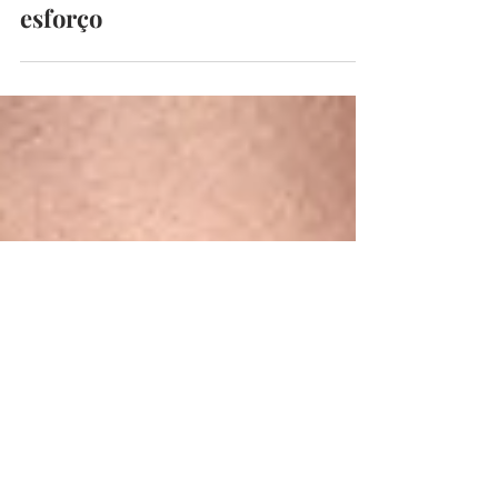
maquilhagem que criam o
efeito “pele perfeita” sem
esforço