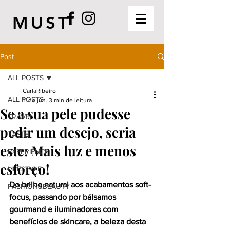
MUST
Post
ALL POSTS
CarlaRibeiro
ALL POSTS
11 de jun.
3 min de leitura
Se a sua pele pudesse
TRAVEL
pedir um desejo, seria
TASTE
este: Mais luz e menos
EXPERIENCE
esforço!
LIFESTYLE
Do brilho natural aos acabamentos soft-
FASHION&BEAUTY
focus, passando por bálsamos 
gourmand e iluminadores com 
benefícios de skincare, a beleza desta 