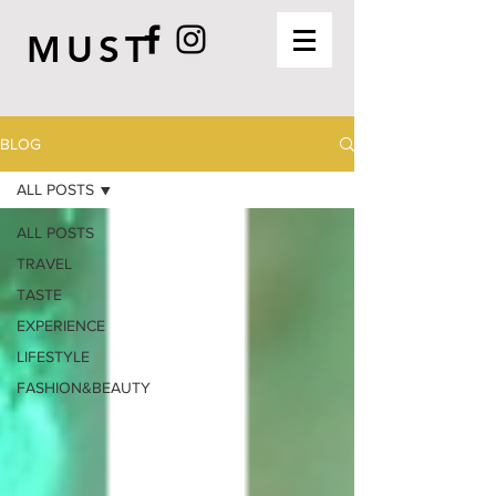
MUST
BLOG
ALL POSTS
ALL POSTS
TRAVEL
TASTE
EXPERIENCE
LIFESTYLE
FASHION&BEAUTY