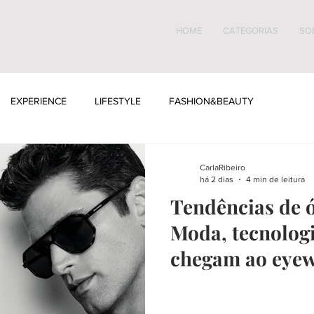
HOME
CATEGORIAS
SO
EXPERIENCE
LIFESTYLE
FASHION&BEAUTY
CarlaRibeiro
há 2 dias
4 min de leitura
Tendências de 
Moda, tecnologi
chegam ao eye