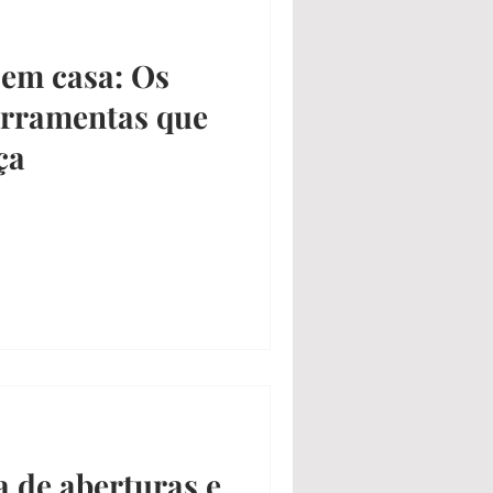
 em casa: Os
erramentas que
ça
a de aberturas e