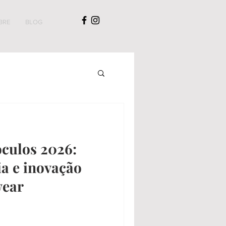
BRE
BLOG
óculos 2026:
a e inovação
wear