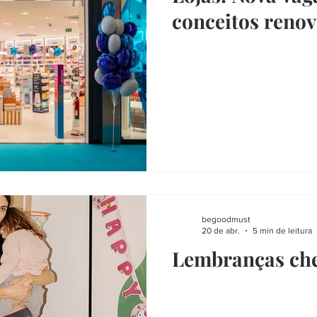
conceitos reno
begoodmust
20 de abr.
5 min de leitura
Lembranças che