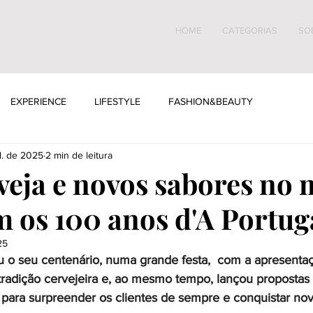
HOME
CATEGORIAS
SO
EXPERIENCE
LIFESTYLE
FASHION&BEAUTY
l. de 2025
2 min de leitura
veja e novos sabores no
m os 100 anos d'A Portugá
25
ou o seu centenário, numa grande festa,  com a apresent
radição cervejeira e, ao mesmo tempo, lançou propostas 
 para surpreender os clientes de sempre e conquistar nov