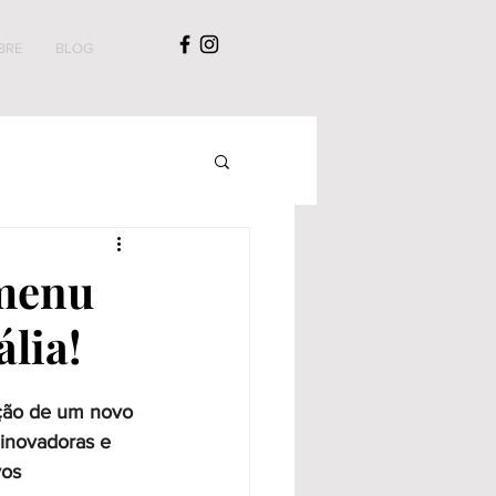
BRE
BLOG
 menu
lia!
ação de um novo 
inovadoras e 
os 