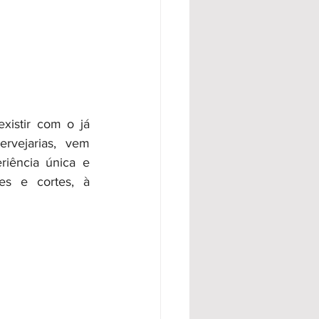
istir com o já 
rvejarias, vem 
iência única e 
es e cortes, à 