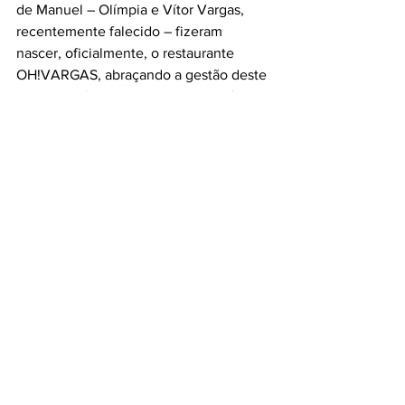
de Manuel – Olímpia e Vítor Vargas, 
recentemente falecido – fizeram 
nascer, oficialmente, o restaurante 
OH!VARGAS, abraçando a gestão deste 
espaço, até então nas mãos do avô de 
Manuel, que durante a década de 60 ali 
servia lanches e assava leitões para 
amigos. Desde a sua génese, este é um 
restaurante de carisma, que tem 
acompanhado a evolução dos tempos, 
modernizando e reinventando-se.
#itmustbegood
#mustgo
#musttaste
#25deAbril
#OHVARGAS
#caldoverde
#carapauzinhos
#ovosverdes
#pastéisdebacalhau
#arrozdetomate
#pargo
#salsichasfrescas
#couvelombarda
#perabêbeda
#arrozdoce
#restaurante
#Santarém