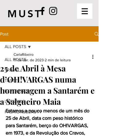
MUST
Post
ALL POSTS
CarlaRibeiro
ALL POSTS
17 de abr. de 2023
2 min de leitura
25 de Abril à Mesa
TRAVEL
d’OH!VARGAS numa
TASTE
homenagem a Santarém e
EXPERIENCE
a Salgueiro Maia
LIFESTYLE
Estamos a pouco menos de um mês do 
FASHION&BEAUTY
25 de Abril, data com peso histórico 
para Santarém, berço do OH!VARGAS, 
em 1973, e da Revolução dos Cravos, 