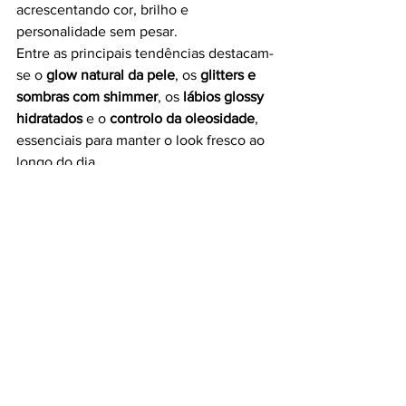
acrescentando cor, brilho e 
personalidade sem pesar.
Entre as principais tendências destacam-
se o 
glow natural da pele
, os 
glitters e 
sombras com shimmer
, os 
lábios glossy 
hidratados
 e o 
controlo da oleosidade
, 
essenciais para manter o look fresco ao 
longo do dia.
A marca sugere ainda uma seleção de 
produtos ideais para festivais, incluindo 
primers matificantes, paletas com 
glitter, géis brilhantes para olhos, BB 
creams com proteção solar e bálsamos 
labiais com efeito volume.
As sugestões da MiiN Cosmetics 
estão disponíveis online e na loja 
física em Lisboa.