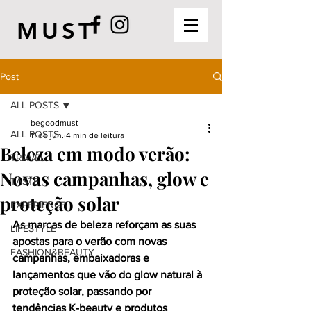
MUST
Post
ALL POSTS
begoodmust
ALL POSTS
11 de jun.
4 min de leitura
Beleza em modo verão:
TRAVEL
Novas campanhas, glow e
TASTE
proteção solar
EXPERIENCE
As marcas de beleza reforçam as suas 
LIFESTYLE
apostas para o verão com novas 
FASHION&BEAUTY
campanhas, embaixadoras e 
lançamentos que vão do glow natural à 
proteção solar, passando por 
tendências K-beauty e produtos 