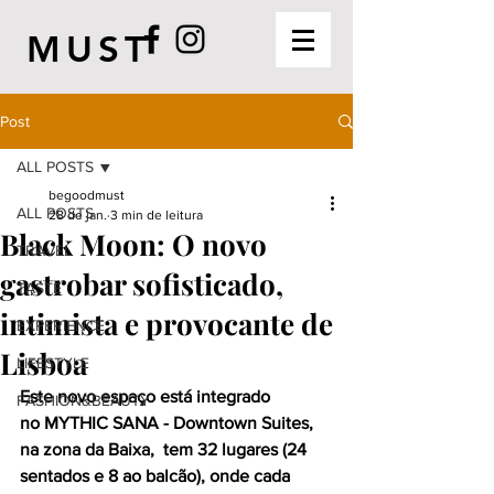
MUST
Post
ALL POSTS
begoodmust
ALL POSTS
28 de jan.
3 min de leitura
Black Moon: O novo
TRAVEL
gastrobar sofisticado,
TASTE
intimista e provocante de
EXPERIENCE
Lisboa
LIFESTYLE
Este novo espaço está integrado 
FASHION&BEAUTY
no MYTHIC SANA - Downtown Suites, 
na zona da Baixa,  tem 32 lugares (24 
sentados e 8 ao balcão), onde cada 