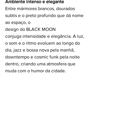
Ambiente intenso e elegante
Entre mármores brancos, dourados 
subtis e o preto profundo que dá nome 
ao espaço, o
design do BLACK MOON 
conjuga intensidade e elegância. A luz, 
o som e o ritmo evoluem ao longo do 
dia, jazz e bossa nova pela manhã, 
downtempo e cosmic funk pela noite 
dentro, criando uma atmosfera que 
muda com o humor da cidade.
O BLACK MOON é o reflexo da 
nova Lisboa, elegante, curiosa, 
cosmopolita. Um gastrobar 
autêntico e contemporâneo, 
pensado para urban explorers, food 
lovers, viajantes e locais que vivem 