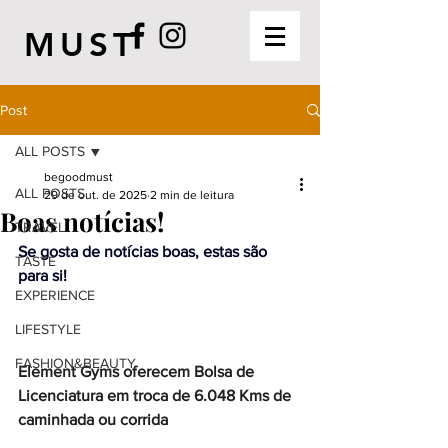
MUST
Post
ALL POSTS
begoodmust
ALL POSTS
29 de out. de 2025
2 min de leitura
Boas notícias!
TRAVEL
Se gosta de notícias boas, estas são 
TASTE
para si!
EXPERIENCE
LIFESTYLE
FASHION&BEAUTY
Element Gyms oferecem Bolsa de 
Licenciatura em troca de 6.048 Kms de 
caminhada ou corrida