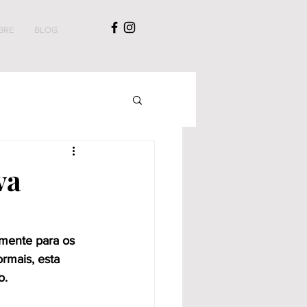
BRE
BLOG
va
mente para os 
rmais, esta 
o.