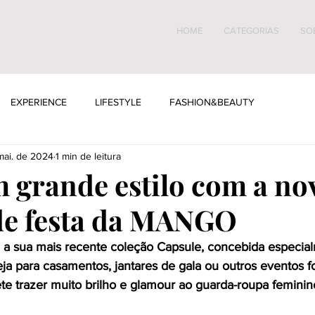
HOME
CATEGORIAS
SO
EXPERIENCE
LIFESTYLE
FASHION&BEAUTY
mai. de 2024
1 min de leitura
m grande estilo com a no
de festa da MANGO
 sua mais recente coleção Capsule, concebida especial
eja para casamentos, jantares de gala ou outros eventos fo
e trazer muito brilho e glamour ao guarda-roupa feminin