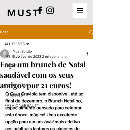
MUST
Post
ALL POSTS
Must Edição
ALL POSTS
6 de dez. de 2023
2 min de leitura
Faça um brunch de Natal
TRAVEL
saudável com os seus
TASTE
amigos por 21 euros!
EXPERIENCE
O Casa Graviola tem disponível, até ao 
LIFESTYLE
final de dezembro. o Brunch Natalino, 
FASHION&BEAUTY
especialmente pensado para celebrar 
esta época  mágica! Uma excelente 
opção para dar um 
twist
 mais criativo 
aos habituais jantares ou almoços de 