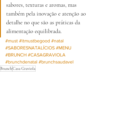
sabores, texturas e aromas, mas 
também pela inovação e atenção ao 
detalhe no que são as práticas da 
alimentação equilibrada.
#must
#itmustbegood
#natal
#SABORESNATALÍCIOS
#MENU
#BRUNCH
#CASAGRAVIOLA
#brunchdenatal
#brunchsaudavel
Brunch
Casa Graviola
TASTE
Ver tudo
Posts recentes