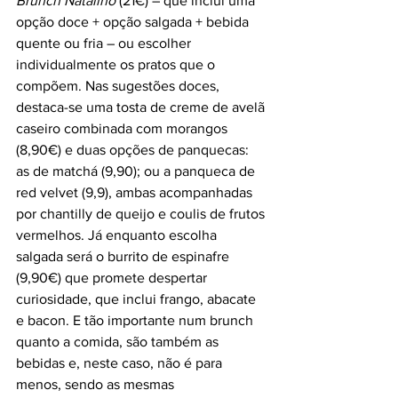
Brunch Natalino
 (21€) – que inclui uma 
opção doce + opção salgada + bebida 
quente ou fria – ou escolher 
individualmente os pratos que o 
compõem. Nas sugestões doces, 
destaca-se uma tosta de creme de avelã 
caseiro combinada com morangos 
(8,90€) e duas opções de panquecas: 
as de matchá (9,90); ou a panqueca de 
red velvet (9,9), ambas acompanhadas 
por chantilly de queijo e coulis de frutos 
vermelhos. Já enquanto escolha 
salgada será o burrito de espinafre 
(9,90€) que promete despertar 
curiosidade, que inclui frango, abacate 
e bacon. E tão importante num brunch 
quanto a comida, são também as 
bebidas e, neste caso, não é para 
menos, sendo as mesmas 