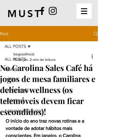
MUST
Post
ALL POSTS
begoodmust
ALL POSTS
15 de jan.
2 min de leitura
No Carolina Sales Café há
TRAVEL
jogos de mesa familiares e
TASTE
delícias wellness (os
EXPERIENCE
telemóveis devem ficar
LIFESTYLE
escondidos)!
FASHION&BEAUTY
O início do ano traz novas rotinas e a 
vontade de adotar hábitos mais 
conscientes. Em janeiro, o Carolina 