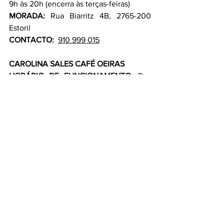
9h às 20h (encerra às terças-feiras)
MORADA: 
Rua Biarritz 4B, 2765-200 
Estoril
CONTACTO:
910 999 015
CAROLINA SALES CAFÉ OEIRAS
HORÁRIO DE FUNCIONAMENTO:
 Das 
9h às 19h (encerra às terças-feiras)
MORADA: 
Rua Doutor Francisco de Sá 
Carneiro, 6A 2780-240 Oeiras
CONTACTO:
215 931 947
https://www.instagram.com/carolinasale
scafe/
https://www.facebook.com/CarolinaSale
sBrigadeiro/?_rdc=1&_rdr
#must
#itmustbegood
#
CAROLINASALES 
#Carolinasalescafe