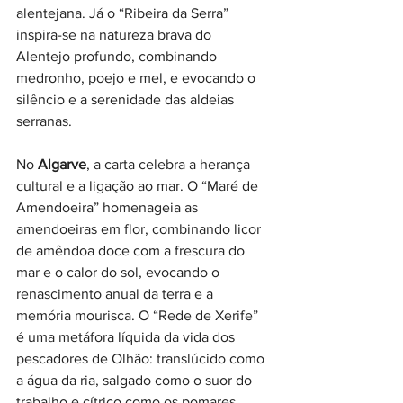
alentejana. Já o “Ribeira da Serra” 
inspira-se na natureza brava do 
Alentejo profundo, combinando 
medronho, poejo e mel, e evocando o 
silêncio e a serenidade das aldeias 
serranas.
No 
Algarve
, a carta celebra a herança 
cultural e a ligação ao mar. O “Maré de 
Amendoeira” homenageia as 
amendoeiras em flor, combinando licor 
de amêndoa doce com a frescura do 
mar e o calor do sol, evocando o 
renascimento anual da terra e a 
memória mourisca. O “Rede de Xerife” 
é uma metáfora líquida da vida dos 
pescadores de Olhão: translúcido como 
a água da ria, salgado como o suor do 
trabalho e cítrico como os pomares 