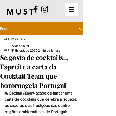
MUST
Post
ALL POSTS
begoodmust
ALL POSTS
31 de out. de 2025
2 min de leitura
Se gosta de cocktails...
TRAVEL
Espreite a carta da
TASTE
Cocktail Team que
EXPERIENCE
homenageia Portugal
LIFESTYLE
A Cocktail Team acaba de lançar uma 
FASHION&BEAUTY
carta de cocktails que celebra a riqueza, 
os sabores e as tradições das quatro 
regiões emblemáticas de Portugal: 