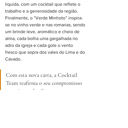
líquida, com um cocktail que reflete o 
trabalho e a generosidade da região. 
Finalmente, o “Verde Minhoto” inspira-
se no vinho verde e nas romarias, sendo 
um brinde leve, aromático e cheio de 
alma, cada bolha uma gargalhada no 
adro da igreja e cada gole o vento 
fresco que sopra dos vales do Lima e do 
Cávado.
Com esta nova carta, a Cocktail 
Team reafirma o seu compromisso 
em criar cocktails que contam 
histórias, despertam memórias e 
celebram Portugal em cada gole, 
transformando a mixologia numa 
experiência cultural e sensorial 