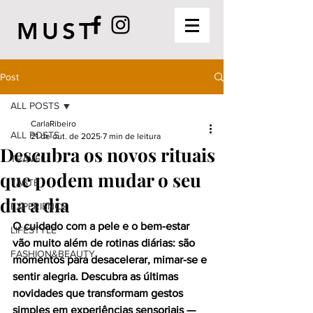
MUST
Post
ALL POSTS
CarlaRibeiro
ALL POSTS
21 de out. de 2025
7 min de leitura
Descubra os novos rituais
TRAVEL
que podem mudar o seu
TASTE
dia a dia
EXPERIENCE
O cuidado com a pele e o bem-estar 
LIFESTYLE
vão muito além de rotinas diárias: são 
FASHION&BEAUTY
momentos para desacelerar, mimar-se e 
sentir alegria. Descubra as últimas 
novidades que transformam gestos 
simples em experiências sensoriais — 