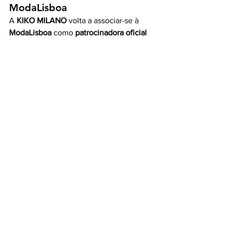
ModaLisboa
A 
KIKO MILANO
 volta a associar-se à 
ModaLisboa
 como 
patrocinadora oficial 
de maquilhagem
.
Entre 
13 e 15 de março
, durante a 
ModaLisboa 
PEBBLING, será 
possível conhecer e experimentar a 
nova gama 
Love Fusion
 de perto.
Uma oportunidade perfeita para 
descobrir qual é o teu 
match 
perfeito
 entre os
 49 tons disponíveis.
Onde encontrar