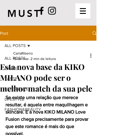
MUST
Post
ALL POSTS
CarlaRibeiro
ALL POSTS
10 de mar.
2 min de leitura
Esta nova base da KIKO
TRAVEL
MILANO pode ser o
TASTE
melhor match da sua pele
EXPERIENCE
Se existe uma relação que merece 
LIFESTYLE
resultar, é aquela entre maquilhagem e 
FASHION&BEAUTY
skincare. E a nova KIKO MILANO Love 
Fusion chega precisamente para provar 
que este romance é mais do que 
possível.