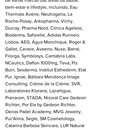
de várias marcas das áreas da saúde, 
bem-estar e lifestyle, incluindo, Eau 
Thermale Avène, Neutrogena, La 
Roche-Posay, Arkopharma, Vichy, 
Ducray, Pharma Nord, Clínica Ageless, 
Bioderma, Saforelle, Adidas Runners 
Lisboa, AEG, Água Monchique, Roger & 
Gallet, Cerave, Aveeno, Nuxe, Barral, 
Filorga, Symbiosys, Cantabria Labs, 
NCeutics, Daflon 1000mg, Teva, Piz 
Buin, Sesderma, Institut Esthederm, Etat 
Pur, Ignae, Bárbara Mendonça Image 
Consulting, Crème de la Crème, SVR, 
Laboratoires Klorane, Lazartigue, 
Pranarom, STADA, Nizoral Care Gedeon 
Richter, Por Ela by Gedeon Richter, 
Oeiras Padel Academy, MVG Jewelry, 
Pur’Alma, Segle, SM Cosmetology, 
Catarina Barbosa Skincare, LUR Natural 