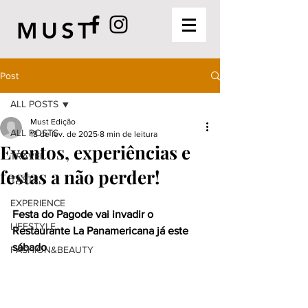
MUST
Post
ALL POSTS
Must Edição
ALL POSTS
18 de fev. de 2025
8 min de leitura
Eventos, experiências e
TRAVEL
festas a não perder!
TASTE
EXPERIENCE
Festa do Pagode vai invadir o 
LIFESTYLE
Restaurante La Panamericana já este 
sábado
FASHION&BEAUTY