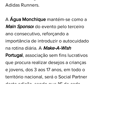
Adidas Runners.
A 
Água Monchique 
mantém-se como a 
Main Sponsor
 do evento pelo terceiro 
ano consecutivo, reforçando a 
importância de introduzir o autocuidado 
na rotina diária. A 
Make-A-Wish 
Portugal
, associação sem fins lucrativos 
que procura realizar desejos a crianças 
e jovens, dos 3 aos 17 anos, em todo o 
território nacional, será o Social Partner 
desta edição, sendo que 1€ de cada 
bilhete vendido reverterá para esta 
associação.
Os bilhetes para visitar o evento no 
próximo fim de semana de 29 e 30 de 
março, na Cordoaria Nacional, estão 