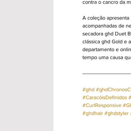
contra o cancro da 
A coleção apresenta 
acompanhadas de nece
secadora ghd Duet Bl
clássica ghd Gold e a
departamento e onli
tempo uma causa que
#ghd
#ghdChronosC
#CaracóisDefinidos
#CurlResponsive
#Gl
#ghdhair
#ghdstyler