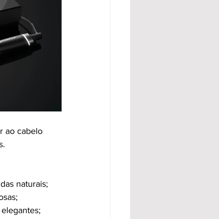
r ao cabelo 
s.
das naturais;
osas;
 elegantes;