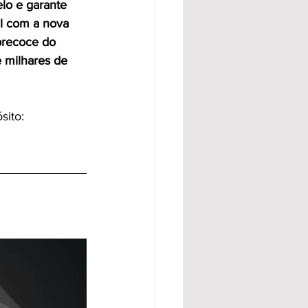
elo e garante 
al com a nova 
precoce do 
 milhares de 
ito: 