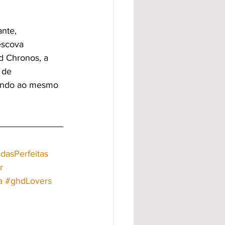
nte, 
escova 
d Chronos, a 
 de 
dando ao mesmo 
dasPerfeitas
r
a
#ghdLovers