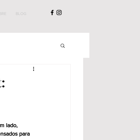
BRE
BLOG
:
m lado, 
nsados para 