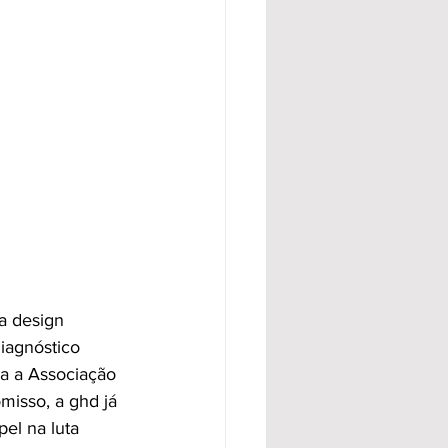
a design 
iagnóstico 
a a Associação 
isso, a ghd já 
el na luta 