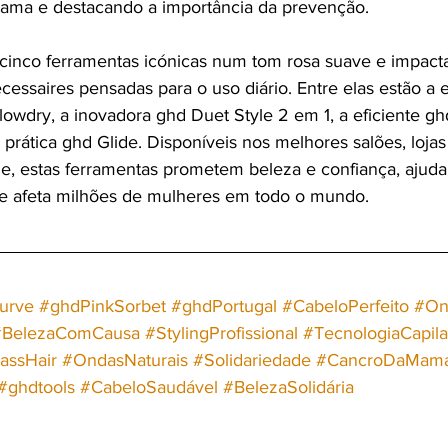
mama e destacando a importância da prevenção.
cinco ferramentas icónicas num tom rosa suave e impacta
ssaires pensadas para o uso diário. Entre elas estão a 
owdry, a inovadora ghd Duet Style 2 em 1, a eficiente gh
 prática ghd Glide. Disponíveis nos melhores salões, lojas
ne, estas ferramentas prometem beleza e confiança, aju
 afeta milhões de mulheres em todo o mundo.
urve
#ghdPinkSorbet
#ghdPortugal
#CabeloPerfeito
#On
#BelezaComCausa
#StylingProfissional
#TecnologiaCapila
assHair
#OndasNaturais
#Solidariedade
#CancroDaMam
#ghdtools
#CabeloSaudável
#BelezaSolidária