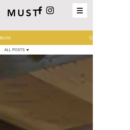
MUST
BLOG
ALL POSTS
ALL POSTS
TRAVEL
TASTE
EXPERIENCE
LIFESTYLE
FASHION&BEAUTY