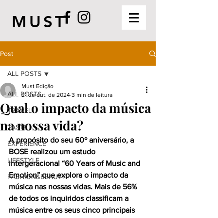
MUST
Post
ALL POSTS
Must Edição
ALL POSTS
21 de out. de 2024
3 min de leitura
Qual o impacto da música
TRAVEL
na nossa vida?
TASTE
A propósito do seu 60º aniversário, a 
EXPERIENCE
BOSE realizou um estudo 
LIFESTYLE
intergeracional “60 Years of Music and 
Emotion” que explora o impacto da 
FASHION&BEAUTY
música nas nossas vidas. Mais de 56% 
de todos os inquiridos classificam a 
música entre os seus cinco principais 