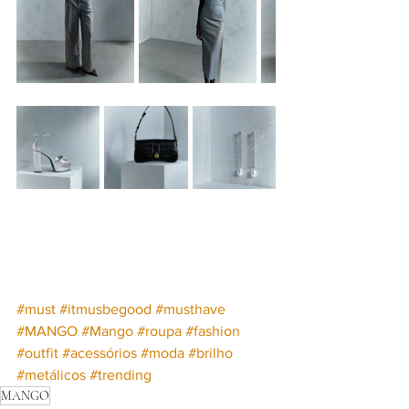
#must
#itmusbegood
#musthave
#MANGO
#Mango
#roupa
#fashion
#outfit
#acessórios
#moda
#brilho
#metálicos
#trending
MANGO