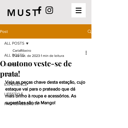
MUST
Post
ALL POSTS
CarlaRibeiro
ALL POSTS
2 de out. de 2023
1 min de leitura
O outono veste-se de
TRAVEL
prata!
TASTE
Veja as peças chave desta estação, cujo 
EXPERIENCE
estaque vai para o prateado que dá 
LIFESTYLE
mais brilho à roupa e acessórios. As 
sugestões são da Mango!
FASHION&BEAUTY