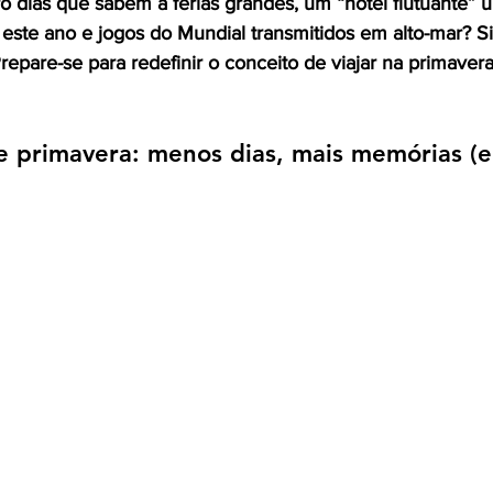
 dias que sabem a férias grandes, um “hotel flutuante” ul
 este ano e jogos do Mundial transmitidos em alto-mar? S
repare-se para redefinir o conceito de viajar na primaver
e primavera: menos dias, mais memórias (e