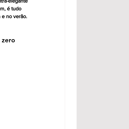
tra-elegante 
im, é tudo 
a e no verão.
 zero 