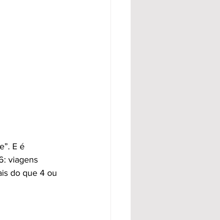
e”. E é 
: viagens 
is do que 4 ou 