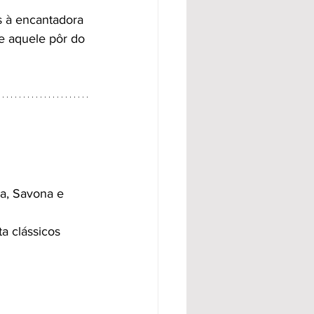
s à encantadora 
 e aquele pôr do 
ha, Savona e 
a clássicos 