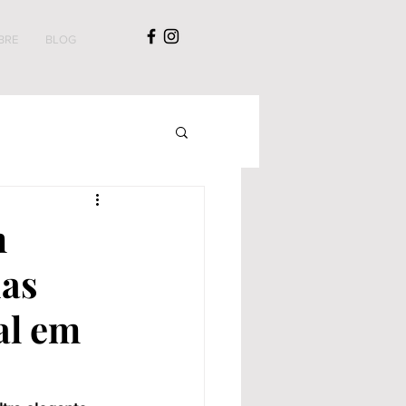
BRE
BLOG
m
ias
al em