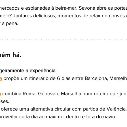
ercados e esplanadas à beira-mar. Savona abre as porta
o meio? Jantares deliciosos, momentos de relax no convés
r a pena.
bém há.
igeiramente a experiência:
a
 propõe um itinerário de 6 dias entre Barcelona, Marsel
a
 combina Roma, Génova e Marselha num roteiro que junt
eses.
 oferece uma alternativa circular com partida de Valência.
proveitar cada dia ao máximo, dentro e fora do navio.