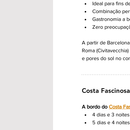
Ideal para fins 
Combinação perf
Gastronomia a bo
Zero preocupaçõe
A partir de Barcelona
Roma (Civitavecchia)
e pores do sol no co
Costa Fascinos
A bordo do 
Costa Fa
4 dias e 3 noite
5 dias e 4 noit