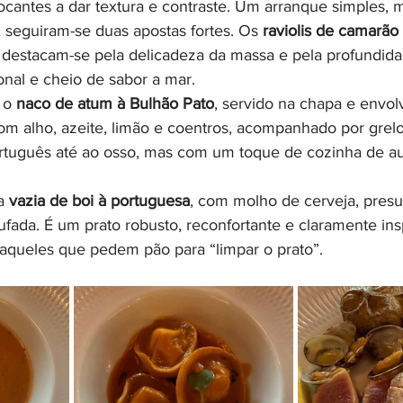
ocantes a dar textura e contraste. Um arranque simples, m
, seguiram-se duas apostas fortes. Os 
raviolis de camarã
 destacam-se pela delicadeza da massa e pela profundida
ional e cheio de sabor a mar.
 o 
naco de atum à Bulhão Pato
, servido na chapa e envolv
m alho, azeite, limão e coentros, acompanhado por grelo
ortuguês até ao osso, mas com um toque de cozinha de a
a 
vazia de boi à portuguesa
, com molho de cerveja, presu
ufada. É um prato robusto, reconfortante e claramente ins
 daqueles que pedem pão para “limpar o prato”.