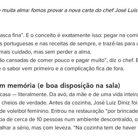
e muita alma: fomos provar a nova carta do chef José Luís
asca fina”. E o conceito é exatamente isso: pegar na comi
 portuguesas e nas receitas de sempre, e trazê-las para
mais cuidado, mas sem perder a alma.
ão cansadas de comer pouco e pagar muito”, diz o chef. E
 o sabor vem primeiro e a complicação fica de fora.
m memória (e boa disposição na sala)
asa — literalmente. Da avó, da mãe e de uma vida inteira
 cheios de verdade. Antes da cozinha, José Luiz Diniz foi
de voleibol feminino. Entrou na restauração “por brincadei
pa de cerca de 10 pessoas num ambiente descontraído, o
abalhar a sério, mas com leveza. “Na cozinha tem de haver