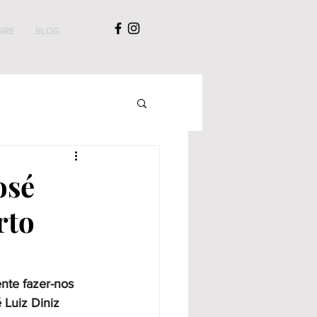
BRE
BLOG
osé
rto
nte fazer-nos 
 Luiz Diniz 