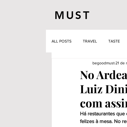
MUST
ALL POSTS
TRAVEL
TASTE
begoodmust
21 de 
No Ardea,
Luiz Din
com assi
Há restaurantes que
felizes à mesa. No re