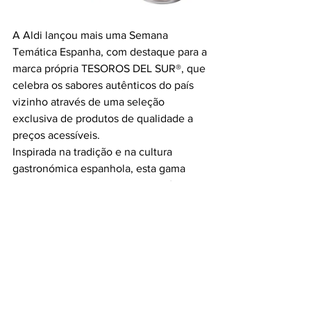
A Aldi lançou mais uma Semana 
Temática Espanha, com destaque para a 
marca própria TESOROS DEL SUR®, que 
celebra os sabores autênticos do país 
vizinho através de uma seleção 
exclusiva de produtos de qualidade a 
preços acessíveis.
Inspirada na tradição e na cultura 
gastronómica espanhola, esta gama 
permite recriar receitas emblemáticas e 
transformar qualquer refeição num 
momento de partilha — sem sair de casa.
A seleção inclui especialidades como 
jamón, queijo manchego, azeitonas, 
aioli, Pimientos del Piquillo e uma 
variedade de vinhos. Entre os 
destaques estão o Vinho Tinto RSV 