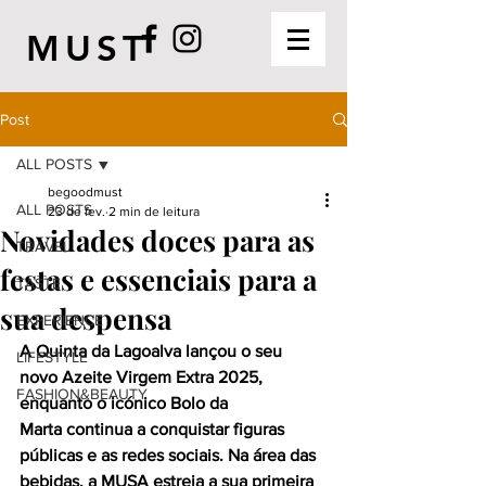
MUST
Post
ALL POSTS
begoodmust
ALL POSTS
23 de fev.
2 min de leitura
Novidades doces para as
TRAVEL
festas e essenciais para a
TASTE
sua despensa
EXPERIENCE
A Quinta da Lagoalva lançou o seu 
LIFESTYLE
novo Azeite Virgem Extra 2025, 
FASHION&BEAUTY
enquanto o icónico Bolo da 
Marta continua a conquistar figuras 
públicas e as redes sociais. Na área das 
bebidas, a MUSA estreia a sua primeira 