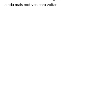
ainda mais motivos para voltar.
#IKEALoures
#RestauranteSueco
#IKEAExperience
#ComidaSueca
#FalafelIKEA
#IKEAFamily
#Loures
#Gastronomia
#DiaDeFesta
#ItMustBeGood
restaurante IKEA
IKEA Loures
TASTE
Ver tudo
Posts recentes