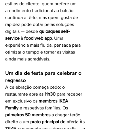
estilos de cliente: quem prefere um 
atendimento tradicional ao balcão 
continua a tê-lo, mas quem gosta de 
rapidez pode optar pelas soluções 
digitais — desde 
quiosques self-
service
 à 
food web app
. Uma 
experiência mais fluida, pensada para 
otimizar o tempo e tornar as visitas 
ainda mais agradáveis.
Um dia de festa para celebrar o 
regresso
A celebração começa cedo: o 
restaurante abre às 
11h30
 para receber 
em exclusivo os 
membros IKEA 
Family
 e respetivas famílias. Os 
primeiros 50 membros
 a chegar terão 
direito a um 
prato principal de oferta
.Às 
12h15
, o momento mais doce do dia — o 