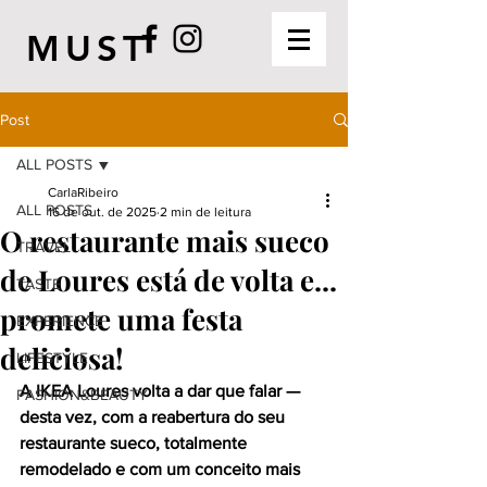
MUST
Post
ALL POSTS
CarlaRibeiro
ALL POSTS
16 de out. de 2025
2 min de leitura
O restaurante mais sueco
TRAVEL
de Loures está de volta e...
TASTE
promete uma festa
EXPERIENCE
deliciosa!
LIFESTYLE
A IKEA Loures volta a dar que falar — 
FASHION&BEAUTY
desta vez, com a reabertura do seu 
restaurante sueco, totalmente 
remodelado e com um conceito mais 