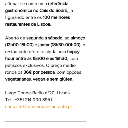
afirmar-se como uma 
referência 
gastronómica no Cais do Sodré
, já 
figurando entre os 
100 melhores 
restaurantes de Lisboa
.
Aberto de 
segunda a sábado
, ao 
almoço 
(12h00-15h00)
 e 
jantar (18h30-00h00)
, o 
restaurante oferece ainda uma 
happy 
hour entre as 15h00 e as 18h30
, com 
petiscos exclusivos. O preço médio 
ronda os 
36€ por pessoa
, com opções 
vegetarianas, vegan e sem glúten
.
Largo Conde-Barão nº20, Lisboa
Tel.: +351 214 000 895 | 
contacto@fernandorestaurante.pt