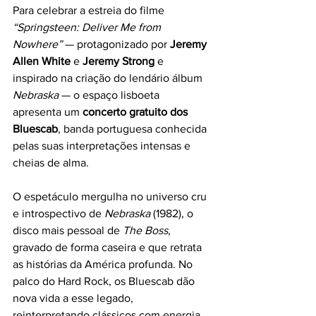
Para celebrar a estreia do filme 
“Springsteen: Deliver Me from 
Nowhere”
 — protagonizado por 
Jeremy 
Allen White
 e 
Jeremy Strong
 e 
inspirado na criação do lendário álbum 
Nebraska
 — o espaço lisboeta 
apresenta um 
concerto gratuito dos 
Bluescab
, banda portuguesa conhecida 
pelas suas interpretações intensas e 
cheias de alma.
O espetáculo mergulha no universo cru 
e introspectivo de 
Nebraska
 (1982), o 
disco mais pessoal de 
The Boss
, 
gravado de forma caseira e que retrata 
as histórias da América profunda. No 
palco do Hard Rock, os Bluescab dão 
nova vida a esse legado, 
reinterpretando clássicos com energia 