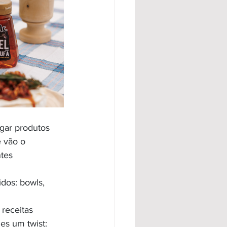
gar produtos 
 vão o 
tes 
dos: bowls, 
receitas 
es um twist: 