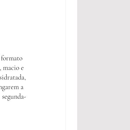
 formato 
, macio e 
sidratada, 
ngarem a 
e segunda-