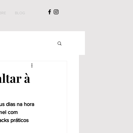
BRE
BLOG
ltar à
us dias na hora 
 mel com 
cks práticos 