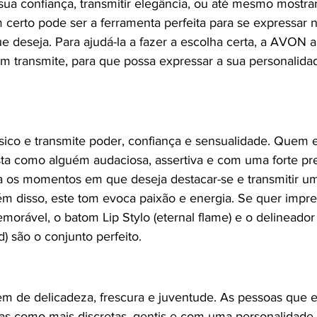
 sua confiança, transmitir elegância, ou até mesmo mostra
 certo pode ser a ferramenta perfeita para se expressar
e deseja. Para ajudá-la a fazer a escolha certa, a AVON a
m transmite, para que possa expressar a sua personalid
sico e transmite poder, confiança e sensualidade. Quem e
ta como alguém audaciosa, assertiva e com uma forte pr
ra os momentos em que deseja destacar-se e transmitir 
lém disso, este tom evoca paixão e energia. Se quer impre
orável, o batom Lip Stylo (eternal flame) e o delineador 
d) são o conjunto perfeito.
m de delicadeza, frescura e juventude. As pessoas que 
tas como mais discretas, gentis e com uma personalidade e