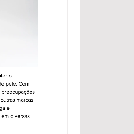
ter o 
de pele. Com 
s preocupações 
 outras marcas 
ga e 
 em diversas 