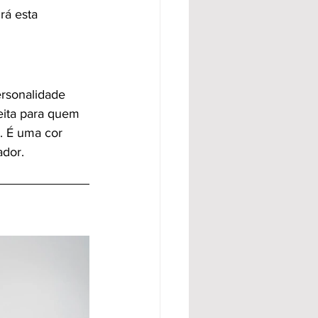
rá esta 
rsonalidade 
eita para quem 
. É uma cor 
ador.