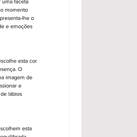
r uma faceta 
 no momento 
presenta-lhe o 
ade e emoções 
scolhe esta cor 
esença. O 
uma imagem de 
ssionar e 
de lábios 
escolhem esta 
quilibrada, 