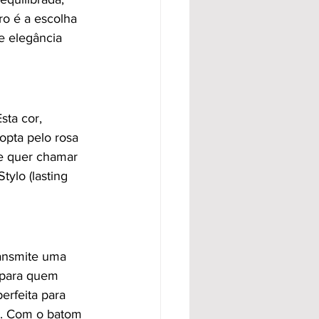
ro é a escolha 
e elegância 
sta cor, 
opta pelo rosa 
Se quer chamar 
ylo (lasting 
ransmite uma 
 para quem 
erfeita para 
o. Com o batom 