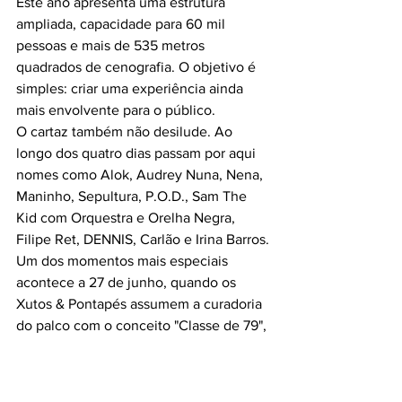
Este ano apresenta uma estrutura 
ampliada, capacidade para 60 mil 
pessoas e mais de 535 metros 
quadrados de cenografia. O objetivo é 
simples: criar uma experiência ainda 
mais envolvente para o público.
O cartaz também não desilude. Ao 
longo dos quatro dias passam por aqui 
nomes como Alok, Audrey Nuna, Nena, 
Maninho, Sepultura, P.O.D., Sam The 
Kid com Orquestra e Orelha Negra, 
Filipe Ret, DENNIS, Carlão e Irina Barros.
Um dos momentos mais especiais 
acontece a 27 de junho, quando os 
Xutos & Pontapés assumem a curadoria 
do palco com o conceito "Classe de 79", 
reunindo também GNR, UHF e 
Jafumega numa celebração histórica do 
rock português.