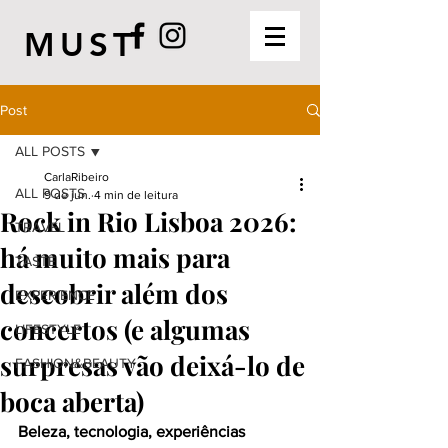
MUST
Post
ALL POSTS
CarlaRibeiro
ALL POSTS
9 de jun.
4 min de leitura
Rock in Rio Lisboa 2026:
TRAVEL
há muito mais para
TASTE
descobrir além dos
EXPERIENCE
concertos (e algumas
LIFESTYLE
surpresas vão deixá-lo de
FASHION&BEAUTY
boca aberta)
Beleza, tecnologia, experiências 