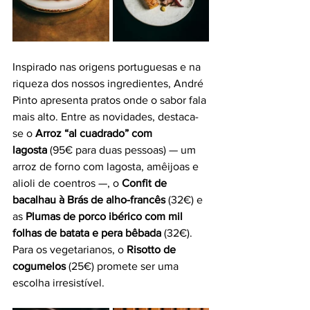
Inspirado nas origens portuguesas e na 
riqueza dos nossos ingredientes, André 
Pinto apresenta pratos onde o sabor fala 
mais alto. Entre as novidades, destaca-
se o 
Arroz “al cuadrado” com 
lagosta
 (95€ para duas pessoas) — um 
arroz de forno com lagosta, amêijoas e 
alioli de coentros —, o 
Confit de 
bacalhau à Brás de alho-francês
 (32€) e 
as 
Plumas de porco ibérico com mil 
folhas de batata e pera bêbada
 (32€). 
Para os vegetarianos, o 
Risotto de 
cogumelos
 (25€) promete ser uma 
escolha irresistível.