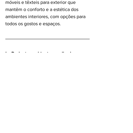
móveis e têxteis para exterior que 
mantêm o conforto e a estética dos 
ambientes interiores, com opções para 
todos os gostos e espaços.
La Redoute: ambientes acolhedores em 
jardins, varandas ou terraços
A La Redoute convida a preparar (ou a 
sonhar com) os espaços exteriores para 
os dias de sol dos próximos meses. A 
nova
coleção Outdoor
 traz uma 