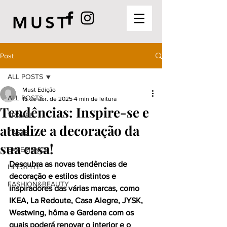
MUST
Post
ALL POSTS
Must Edição
ALL POSTS
16 de abr. de 2025
4 min de leitura
Tendências: Inspire-se e
TRAVEL
atualize a decoração da
TASTE
sua casa!
EXPERIENCE
Descubra as novas tendências de 
LIFESTYLE
decoração e estilos distintos e 
FASHION&BEAUTY
inspiradores das várias marcas, como 
IKEA, 
La Redoute, Casa Alegre, JYSK, 
Westwing, hôma e Gardena 
com os 
quais poderá renovar o interior e o 