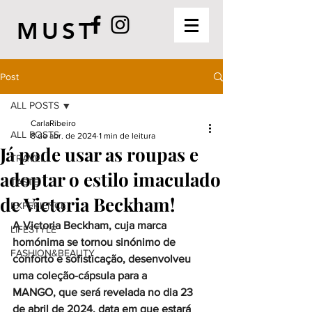
MUST
Post
ALL POSTS
CarlaRibeiro
ALL POSTS
8 de abr. de 2024
1 min de leitura
Já pode usar as roupas e
TRAVEL
adoptar o estilo imaculado
TASTE
de Victoria Beckham!
EXPERIENCE
A Victoria Beckham, cuja marca 
LIFESTYLE
homónima se tornou sinónimo de 
FASHION&BEAUTY
conforto e sofisticação, desenvolveu 
uma coleção-cápsula para a 
MANGO, que será revelada no dia 23 
de abril de 2024, data em que estará 