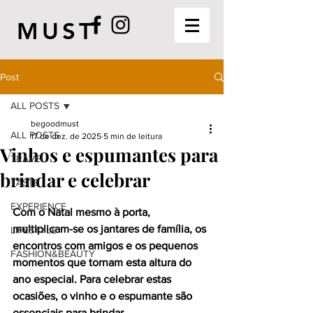
MUST
Post
ALL POSTS
begoodmust
ALL POSTS
17 de dez. de 2025
5 min de leitura
Vinhos e espumantes para
TRAVEL
brindar e celebrar
TASTE
EXPERIENCE
Com o Natal mesmo à porta, 
multiplicam-se os jantares de família, os 
LIFESTYLE
encontros com amigos e os pequenos 
FASHION&BEAUTY
momentos que tornam esta altura do 
ano especial. Para celebrar estas 
ocasiões, o vinho e o espumante são 
essenciais para brindar.