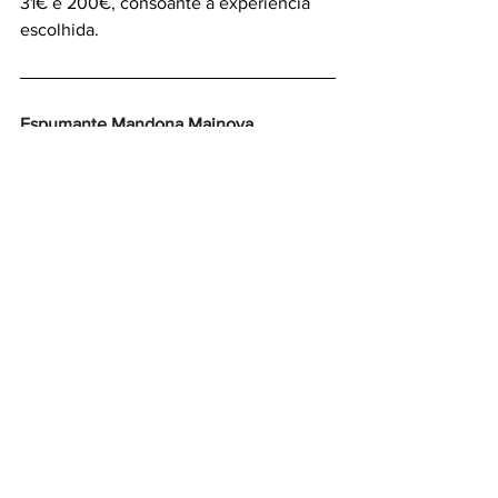
31€ e 200€, consoante a experiência 
escolhida.
Espumante Mandona Mainova
Mandona apresenta-se em duas versões 
— 
Brut Nature Branco
 e 
Brut Nature 