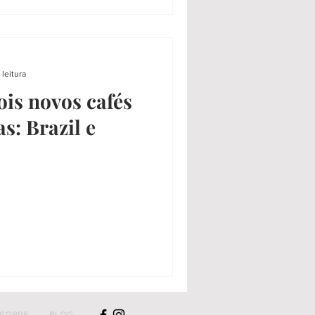
 leitura
ois novos cafés
s: Brazil e
SOBRE
BLOG