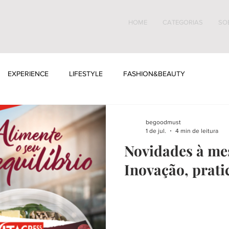
HOME
CATEGORIAS
SO
EXPERIENCE
LIFESTYLE
FASHION&BEAUTY
begoodmust
1 de jul.
4 min de leitura
Novidades à mes
Inovação, prati