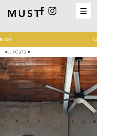
MUST
BLOG
ALL POSTS
ALL POSTS
TRAVEL
TASTE
EXPERIENCE
LIFESTYLE
FASHION&BEAUTY