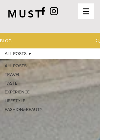
MUST
BLOG
ALL POSTS
ALL POSTS
TRAVEL
TASTE
EXPERIENCE
LIFESTYLE
FASHION&BEAUTY