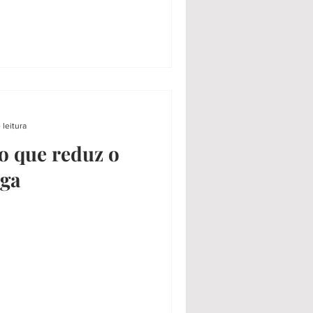
 leitura
o que reduz o
iga