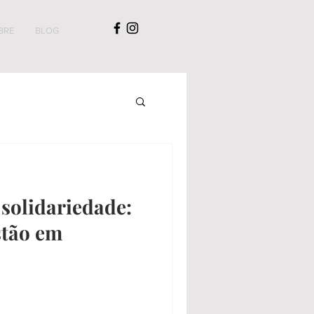
BRE
BLOG
solidariedade:
stão em