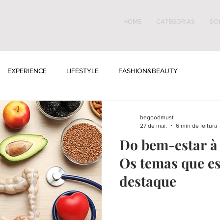
HOME
CATEGORIAS
SO
EXPERIENCE
LIFESTYLE
FASHION&BEAUTY
begoodmust
27 de mai.
6 min de leitura
Do bem-estar à 
Os temas que e
destaque