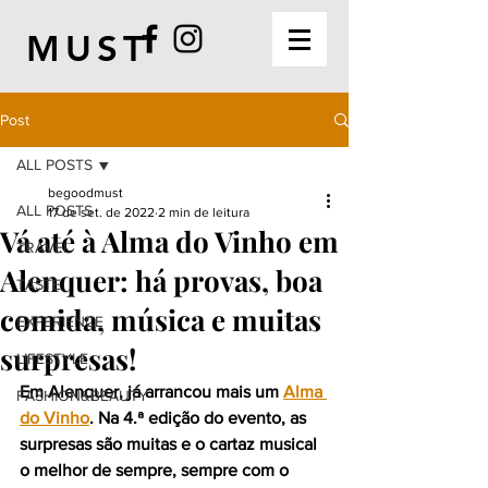
MUST
Post
ALL POSTS
begoodmust
ALL POSTS
17 de set. de 2022
2 min de leitura
Vá até à Alma do Vinho em
TRAVEL
Alenquer: há provas, boa
TASTE
comida, música e muitas
EXPERIENCE
surpresas!
LIFESTYLE
Em Alenquer, já arrancou mais um 
Alma 
FASHION&BEAUTY
do Vinho
. Na 4.ª edição do evento, as 
surpresas são muitas e o cartaz musical 
o melhor de sempre, sempre com o 