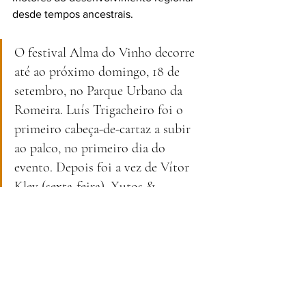
desde tempos ancestrais.
O festival Alma do Vinho decorre 
até ao próximo domingo, 18 de 
setembro, no Parque Urbano da 
Romeira. Luís Trigacheiro foi o 
primeiro cabeça-de-cartaz a subir 
ao palco, no primeiro dia do 
evento. Depois foi a vez de Vítor 
Kley (sexta-feira), Xutos & 
Pontapés (sábado) e Fernando 
Daniel (domingo).
Além do cartaz musical, o vinho é, 
naturalmente, o principal destaque do 
festival. Importa relembrar que há mais 