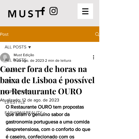
MUST
Post
ALL POSTS
Must Edição
ALL POSTS
9 de ago. de 2023
2 min de leitura
Comer fora de horas na
TRAVEL
baixa de Lisboa é possível
TASTE
no Restaurante OURO
EXPERIENCE
Atualizado:
12 de ago. de 2023
LIFESTYLE
O Restaurante OURO tem propostas 
FASHION&BEAUTY
que aliam o genuíno sabor da 
gastronomia portuguesa a uma comida 
despretensiosa, com o conforto do que 
é caseiro, confecionado com os 