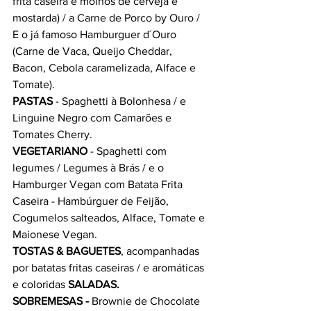
frita caseira e molhos de cerveja e 
mostarda) / a Carne de Porco by Ouro / 
E o já famoso Hamburguer d´Ouro 
(Carne de Vaca, Queijo Cheddar, 
Bacon, Cebola caramelizada, Alface e 
Tomate).
PASTAS
 - Spaghetti à Bolonhesa / e 
Linguine Negro com Camarões e 
Tomates Cherry.
VEGETARIANO
 - Spaghetti com 
legumes / Legumes à Brás / e o 
Hamburger Vegan com Batata Frita 
Caseira - Hambúrguer de Feijão, 
Cogumelos salteados, Alface, Tomate e 
Maionese Vegan.
TOSTAS & BAGUETES
, acompanhadas 
por batatas fritas caseiras / e aromáticas 
e coloridas 
SALADAS.
SOBREMESAS -
 Brownie de Chocolate 