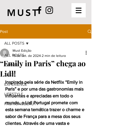
MUST
Post
ALL POSTS
Must Edição
ALL POSTS
19 de set. de 2024
2 min de leitura
“Emily in Paris” chega ao
TRAVEL
Lidl!
TASTE
Inspirada pela série da Netflix “Emily in 
EXPERIENCE
Paris” e por uma das gastronomias mais 
LIFESTYLE
influentes e apreciadas em todo o 
mundo, o Lidl Portugal promete com 
FASHION&BEAUTY
esta semana temática trazer o charme e 
sabor de França para a mesa dos seus 
clientes. Através de uma vasta e 