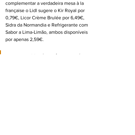
complementar a verdadeira mesa à la 
française o Lidl sugere o Kir Royal por 
0,79€, Licor Crème Brulée por 6,49€, 
Sidra da Normandia e Refrigerante com 
Sabor a Lima-Limão, ambos disponíveis 
por apenas 2,59€.
A Semana Temática de França é a 
oportunidade única para viver a 
essência do espírito francês à la 
“Emily in Paris”.
#must
#itmustbegood
#lidl
#SemanaTemáticadeFrança
#EmilyinParis
#compras
#produtos
#França
#lidlFrança
“Emily in Paris
Lidl Portugal
TASTE