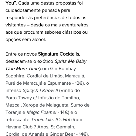
You”
. Cada uma destas propostas foi 
cuidadosamente pensada para 
responder às preferências de todos os 
visitantes – desde os mais aventureiros, 
aos que procuram sabores clássicos ou 
opções sem álcool.
Entre os novos 
Signature Cocktails
, 
destacam-se o exótico 
Spritz Me Baby 
One More Time
(c
om Gin Bombay 
Sapphire, Cordial de Limão, Maracujá, 
Puré de Maracujá e Espumante - 12€), o 
intenso 
Spicy & I Know It
 (Vinho do 
Porto Tawny c/ Infusão de Tomilho, 
Mezcal, Xarope de Malagueta, Sumo de 
Toranja e 
Magic Foamer
 - 14€) e o 
refrescante 
Tropic Like It’s Hot
 (Rum 
Havana Club 7 Anos, St Germain, 
Cordial de Ananás e Ginger Beer - 14€).