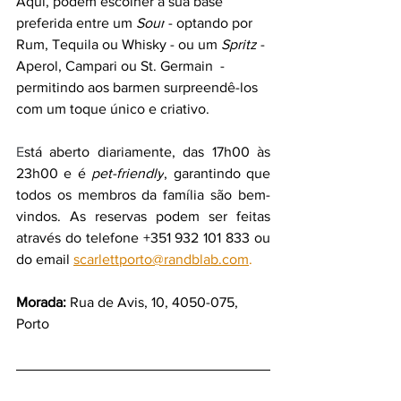
Aqui, podem escolher a sua base 
preferida entre um 
Sour
 - optando por 
Rum, Tequila ou Whisky - ou um 
Spritz
 - 
Aperol, Campari ou St. Germain  - 
permitindo aos barmen surpreendê-los 
com um toque único e criativo.
E
stá aberto diariamente, das 17h00 às 
23h00 e é 
pet-friendly
, garantindo que 
todos os membros da família são bem-
vindos. As reservas podem ser feitas 
através do telefone +351 932 101 833 ou 
do email 
scarlettporto@randblab.com
.
Morada:
 Rua de Avis, 10, 4050-075, 
Porto