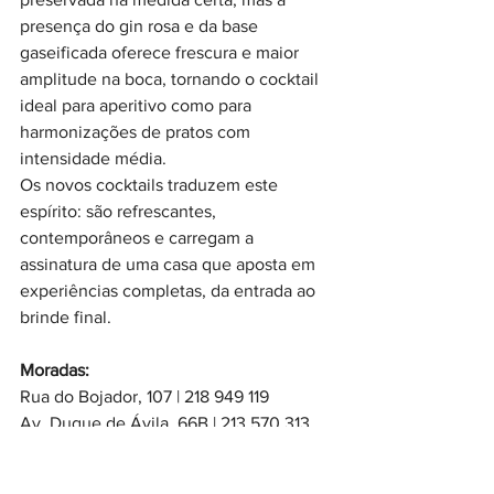
presença do gin rosa e da base 
gaseificada oferece frescura e maior 
amplitude na boca, tornando o cocktail 
ideal para aperitivo como para 
harmonizações de pratos com 
intensidade média.
Os novos cocktails traduzem este 
espírito: são refrescantes, 
contemporâneos e carregam a 
assinatura de uma casa que aposta em 
experiências completas, da entrada ao 
brinde final.
Moradas:
Rua do Bojador, 107 | 218 949 119
Av. Duque de Ávila, 66B | 213 570 313
@lamafiapt
https://lamafia.pt/