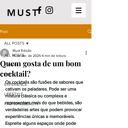
MUST
Post
ALL POSTS
Must Edição
ALL POSTS
14 de abr. de 2025
4 min de leitura
Quem gosta de um bom
TRAVEL
cocktail?
TASTE
Os cocktails são fusões de sabores que 
EXPERIENCE
cativam os paladares. Pode ser uma 
LIFESTYLE
mistura clássica ou complexa e 
representam mais do que bebidas, são 
FASHION&BEAUTY
verdadeiras artes que podem provocar 
experiências únicas e memoráveis. 
Espreite alguns espaços onde pode 