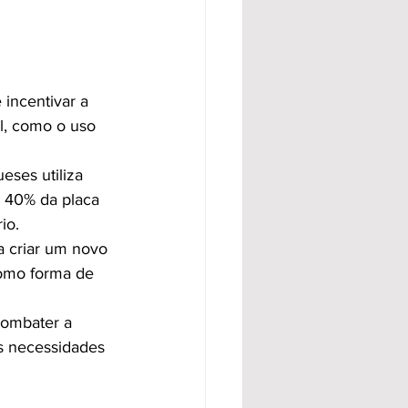
incentivar a 
l, como o uso 
ses utiliza 
 40% da placa 
io.
a criar um novo 
como forma de 
combater a 
s necessidades 