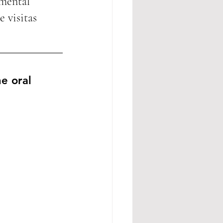
amental 
 visitas 
ne oral