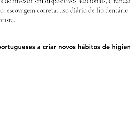
s de investir em dispositivos adicionais, é fund
o: escovagem correta, uso diário de fio dentário e
tista.
 portugueses a criar novos hábitos de higie