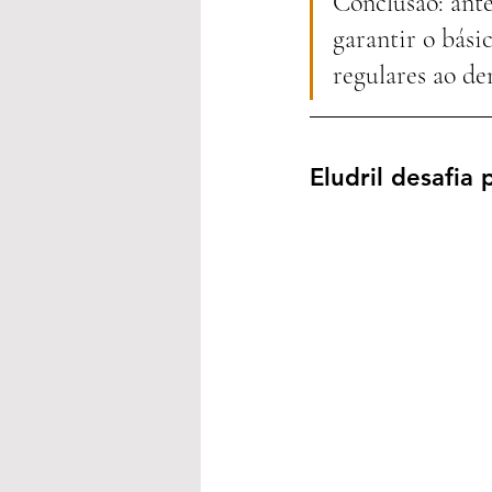
Conclusão: ante
garantir o básic
regulares ao den
Eludril desafia