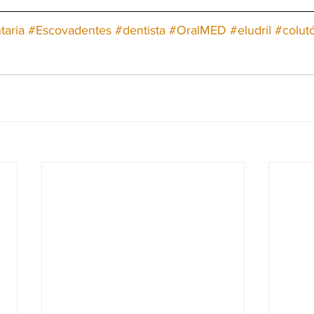
taria
#Escovadentes
#dentista
#OralMED
#eludril
#colutó