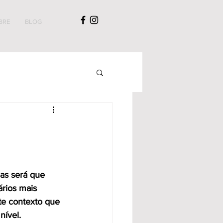
BRE
BLOG
as será que 
ários mais 
te contexto que 
nível.