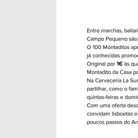
Entre marchas, baila
Campo Pequeno são a
O 100 Montaditos a
já conhecidas promo
Original por 
1€
 às qu
Montadito da Casa po
Na Cervecería La Sur
partilhar, como o fa
quintas-feiras e domi
Com uma oferta desco
convidam lisboetas e
poucos passos do Ar