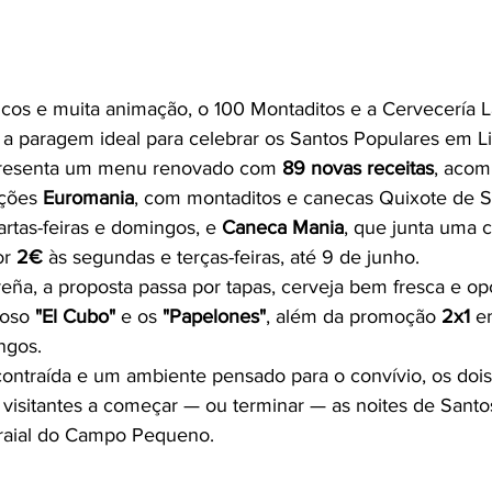
ricos e muita animação, o 100 Montaditos e a Cervecería 
 paragem ideal para celebrar os Santos Populares em Li
presenta um menu renovado com 
89 novas receitas
, acom
ções 
Euromania
, com montaditos e canecas Quixote de 
artas-feiras e domingos, e 
Caneca Mania
, que junta uma 
r 
2€
 às segundas e terças-feiras, até 9 de junho.
eña, a proposta passa por tapas, cerveja bem fresca e op
moso 
"El Cubo"
 e os 
"Papelones"
, além da promoção 
2x1
 e
ngos.
ntraída e um ambiente pensado para o convívio, os dois
 visitantes a começar — ou terminar — as noites de Santo
raial do Campo Pequeno.