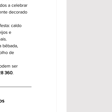
dos a celebrar 
ente decorado 
esta: caldo 
ijos e 
ais.
a bêbada, 
olho de 
podem ser 
28 360
.
os 