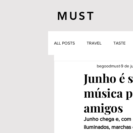
MUST
ALL POSTS
TRAVEL
TASTE
begoodmust
9 de j
Junho é 
música p
amigos
Junho chega e, com el
iluminados, marchas 