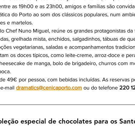
entre as 19h00 e as 23h00, amigos e famílias são convida
tica do Porto ao som dos clássicos populares, num ambi
es e martelos.
elo Chef Nuno Miguel, reúne os grandes protagonistas da f
das, grelhada mista, enchidos, salgadinhos, tábuas de que
ções vegetarianas, saladas e acompanhamentos tradicion
ltam os doces típicos, como leite-creme, arroz-doce e per
eesecake de manga, bolo de brigadeiro, churros com m
poca.
r de 49€ por pessoa, com bebidas incluídas. As reservas 
e-mail 
dramatics@cenicaporto.com
 ou do telefone 
220 1
oleção especial de chocolates para os Sant