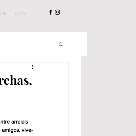
BRE
BLOG
rchas,
e
tre arraiais 
 amigos, vive-