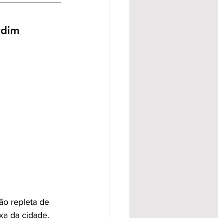
rdim 
ão repleta de 
xa da cidade.