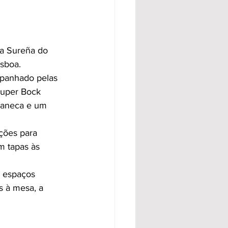
La Sureña do 
sboa.
panhado pelas 
Super Bock 
caneca e um 
ções para 
m tapas às 
 espaços 
s à mesa, a 