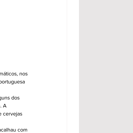
máticos, nos 
 portuguesa 
guns dos 
. A 
e cervejas 
acalhau com 