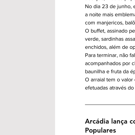
No dia 23 de junho, 
a noite mais emblemá
com manjericos, balõ
O buffet, assinado p
verde, sardinhas assa
enchidos, além de op
Para terminar, não fa
acompanhados por ch
baunilha e fruta da é
O arraial tem o valo
efetuadas através do 
Arcádia lança c
Populares