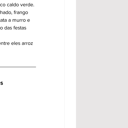
co caldo verde. 
lhado, frango 
ata a murro e 
o das festas 
ntre eles arroz 
s 