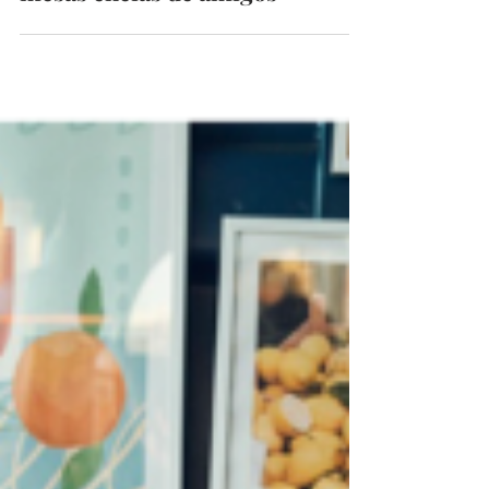
begoodmust
9 de jun.
7 min de leitura
Junho é sinónimo de arraiais,
marchas, música popular e
mesas cheias de amigos