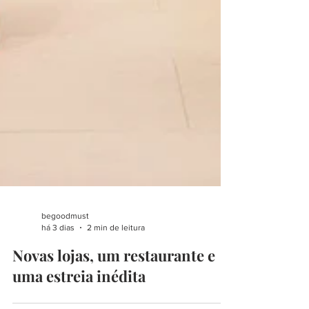
begoodmust
há 3 dias
2 min de leitura
Novas lojas, um restaurante e
uma estreia inédita