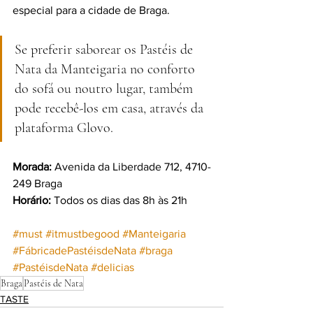
especial para a cidade de Braga.
Se preferir saborear os Pastéis de 
Nata da Manteigaria no conforto 
do sofá ou noutro lugar, também 
pode recebê-los em casa, através da 
plataforma Glovo.
Morada:
 Avenida da Liberdade 712, 4710-
249 Braga
Horário:
 Todos os dias das 8h às 21h
#must
#itmustbegood
#Manteigaria
#FábricadePastéisdeNata
#braga
#PastéisdeNata
#delicias
Braga
Pastéis de Nata
TASTE