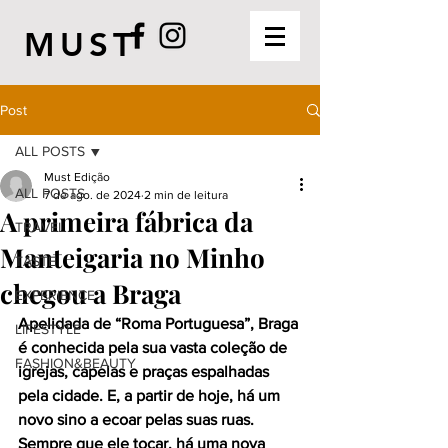
MUST
Post
ALL POSTS
Must Edição
ALL POSTS
7 de ago. de 2024
2 min de leitura
A primeira fábrica da
TRAVEL
Manteigaria no Minho
TASTE
chegou a Braga
EXPERIENCE
Apelidada de “Roma Portuguesa”, Braga 
LIFESTYLE
é conhecida pela sua vasta coleção de 
FASHION&BEAUTY
igrejas, capelas e praças espalhadas 
pela cidade. E, a partir de hoje, há um 
novo sino a ecoar pelas suas ruas. 
Sempre que ele tocar, há uma nova 