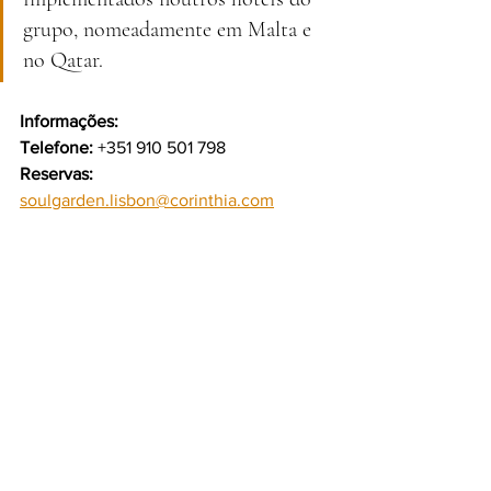
grupo, nomeadamente em Malta e 
no Qatar.
Informações:
Telefone:
 +351 910 501 798
Reservas:
soulgarden.lisbon@corinthia.com
Morada
: Av. José Malhoa 24, 1099-031 
Lisboa – Portugal
Horário:
 De domingo a quinta-feira, das 
12h00 à 01h00
Sexta e sábado, das 12h00 às 02h00
Culinária: fusão de influências asiáticas 
e latino-americanas
Redes sociais:
 @soulgarden.lisbon
#must
#itmustbegood
#SoulGarden
#gastronomia
#sabores
#refeiçao