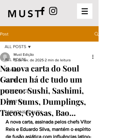
MUST
Post
ALL POSTS
Must Edição
ALL POSTS
12 de fev. de 2025
2 min de leitura
Na nova carta do Soul
TRAVEL
Garden há de tudo um
TASTE
pouco: Sushi, Sashimi,
EXPERIENCE
Dim Sums, Dumplings,
LIFESTYLE
Tacos, Gyosas, Bao...
FASHION&BEAUTY
A nova carta, assinada pelos chefs Vítor 
Reis e Eduardo Silva, mantém o espírito 
de fusão asiática com influências latino-