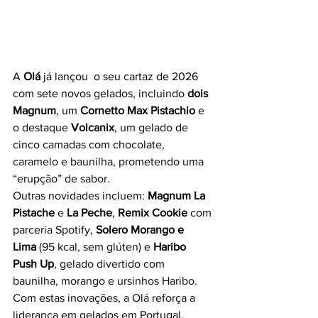
A 
Olá
 já lançou  o seu cartaz de 2026 
com sete novos gelados, incluindo 
dois 
Magnum
, um 
Cornetto Max Pistachio
 e 
o destaque 
Volcanix
, um gelado de 
cinco camadas com chocolate, 
caramelo e baunilha, prometendo uma 
“erupção” de sabor.
Outras novidades incluem: 
Magnum La 
Pistache
 e 
La Peche
, 
Remix Cookie
 com 
parceria Spotify, 
Solero Morango e 
Lima
 (95 kcal, sem glúten) e 
Haribo 
Push Up
, gelado divertido com 
baunilha, morango e ursinhos Haribo.
Com estas inovações, a Olá reforça a 
liderança em gelados em Portugal, 