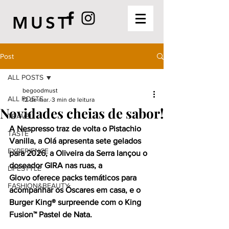
MUST
Post
ALL POSTS
begoodmust
ALL POSTS
12 de mar.
3 min de leitura
Novidades cheias de sabor!
TRAVEL
A Nespresso traz de volta o Pistachio 
TASTE
Vanilla, a Olá apresenta sete gelados 
EXPERIENCE
para 2026, a Oliveira da Serra lançou o 
doseador GIRA nas ruas, a 
LIFESTYLE
Glovo oferece packs temáticos para 
FASHION&BEAUTY
acompanhar os Óscares em casa, e o 
Burger King® surpreende com o King 
Fusion™ Pastel de Nata.