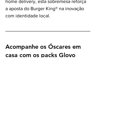
home delivery, esta sobremesa reforça 
a aposta do Burger King® na inovação 
com identidade local.
Acompanhe os Óscares em 
casa com os packs Glovo 
Express
A 
Glovo
 prepara os fãs para a 
Noite dos 
Óscares
 com a nova categoria 
“Noite 
d’Óscares”
 na Glovo Express, disponível 
de 12 a 17 de março, oferecendo packs 