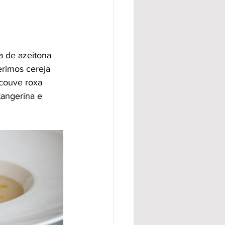
a de azeitona 
erimos cereja 
couve roxa 
angerina e 