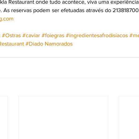
kla Restaurant onde tudo acontece, viva uma experiência
 As reservas podem ser efetuadas através do 
213818700
hg.com
t
#Ostras
#caviar
#foiegras
#ingredientesafrodisíacos
#m
Restaurant
#Diado
 Namorados 