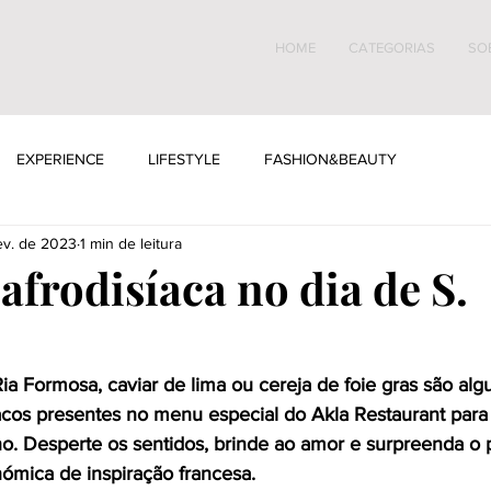
HOME
CATEGORIAS
SO
EXPERIENCE
LIFESTYLE
FASHION&BEAUTY
ev. de 2023
1 min de leitura
afrodisíaca no dia de S.
ia Formosa, caviar de lima ou cereja de foie gras são alg
íacos presentes no menu especial do Akla Restaurant para 
o. Desperte os sentidos, brinde ao amor e surpreenda o 
nómica de inspiração francesa.