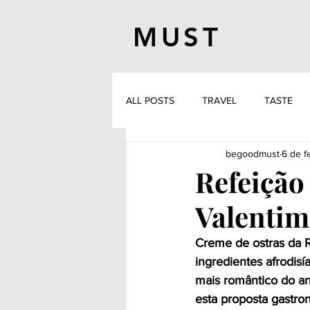
MUST
ALL POSTS
TRAVEL
TASTE
begoodmust
6 de f
Refeição 
Valentim
Creme de ostras da R
ingredientes afrodis
mais romântico do an
esta proposta gastro