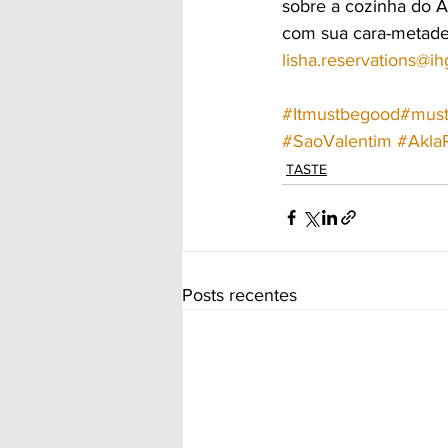
sobre a cozinha do A
com sua cara-metade.
lisha.reservations@i
#Itmustbegood
#mus
#SaoValentim
#Akla
TASTE
Posts recentes