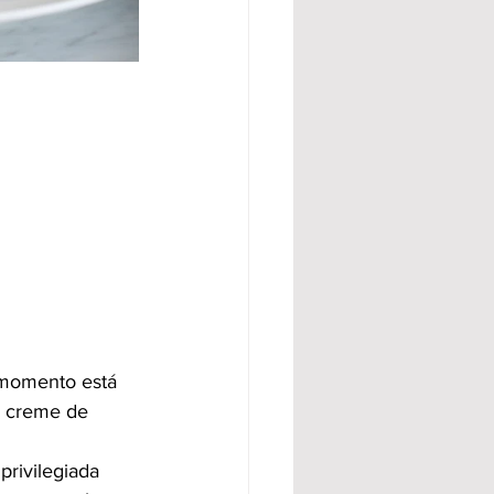
 momento está 
m creme de 
rivilegiada 