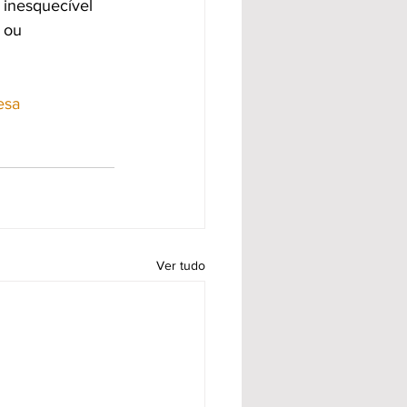
 inesquecível 
 ou 
esa
Ver tudo