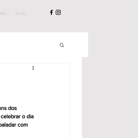
BRE
BLOG
uns dos 
celebrar o dia 
paladar com 