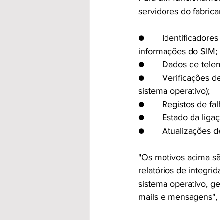
servidores do fabrica
●       Identificador
informações do SIM;
●       Dados de tele
●       Verificações 
sistema operativo);
●       Registos de fa
●       Estado da liga
●       Atualizações d
"Os motivos acima sã
relatórios de integri
sistema operativo, g
mails e mensagens", e