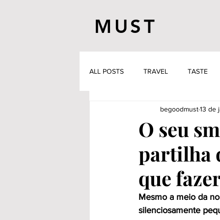
MUST
ALL POSTS
TRAVEL
TASTE
begoodmust
13 de j
O seu sm
partilha
que fazer
Mesmo a meio da noit
silenciosamente peq