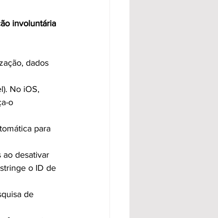
ão involuntária 
ização, dados 
l). No iOS, 
ça-o 
tomática para 
 ao desativar 
stringe o ID de 
squisa de 