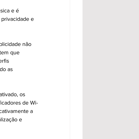
sica e é 
 privacidade e 
blicidade não 
item que 
rfis 
do as 
tivado, os 
ficadores de Wi-
cativamente a 
lização e 