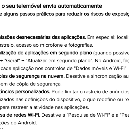
e o seu telemóvel envia automaticamente
e alguns passos práticos para reduzir os riscos de exposiç
issões desnecessárias das aplicações.
 Em especial: local
treio, acesso ao microfone e fotografias.
alização de aplicações em segundo plano
 (quando possíve
→ "Geral" → "Atualizar em segundo plano". No Android, fa
 cada aplicação nos controlos de "Dados móveis e Wi-Fi".
ópias de segurança na nuvem.
 Desative a sincronização au
sem de cópia de segurança.
úncios personalizados.
 Pode limitar o rastreio de anúncios
zados nas definições do dispositivo, o que redefine ou re
para rastrear a atividade nas aplicações.
sa de redes Wi-Fi.
 Desative a "Pesquisa de Wi-Fi" e a "Pe
ições do Android.