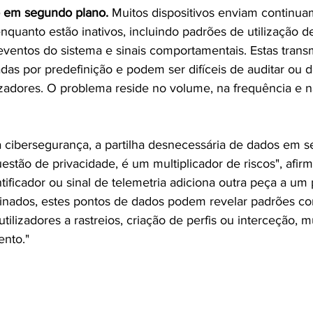
o em segundo plano. 
Muitos dispositivos enviam continu
enquanto estão inativos, incluindo padrões de utilização d
eventos do sistema e sinais comportamentais. Estas trans
as por predefinição e podem ser difíceis de auditar ou d
lizadores. O problema reside no volume, na frequência e 
a cibersegurança, a partilha desnecessária de dados em 
stão de privacidade, é um multiplicador de riscos", afir
ificador ou sinal de telemetria adiciona outra peça a um 
nados, estes pontos de dados podem revelar padrões co
utilizadores a rastreios, criação de perfis ou interceção, m
nto."