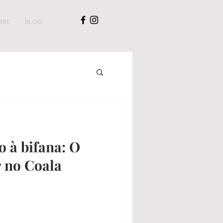
BRE
BLOG
o à bifana: O
 no Coala