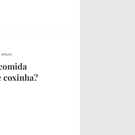
 leitura
 comida
de coxinha?