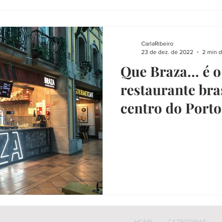
CarlaRibeiro
23 de dez. de 2022
2 min d
Que Braza... é 
restaurante bra
centro do Porto
HOME
CATEGORIAS