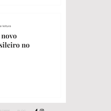
e leitura
o novo
sileiro no
SOBRE
BLOG