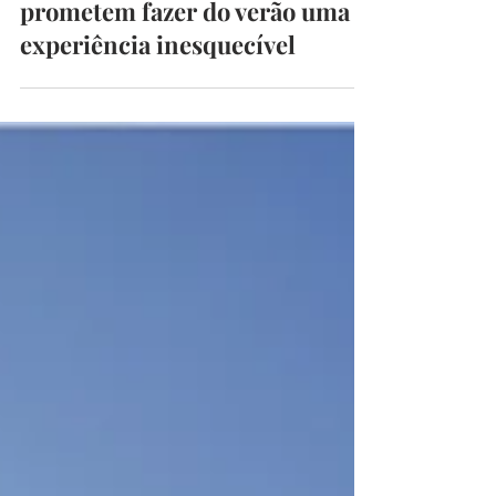
begoodmust
8 de jul.
6 min de leitura
Rooftops, piscinas e boa
gastronomia: Hotéis que
prometem fazer do verão uma
experiência inesquecível